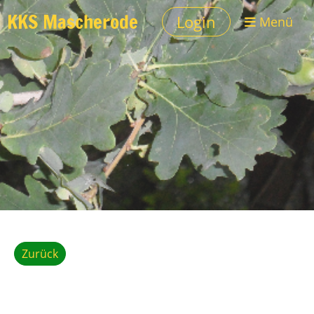
KKS Mascherode
Login
Menü
Zurück