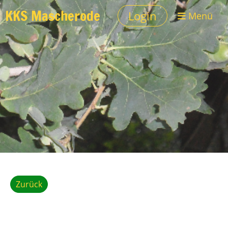
KKS Mascherode
Login
Menü
Zurück