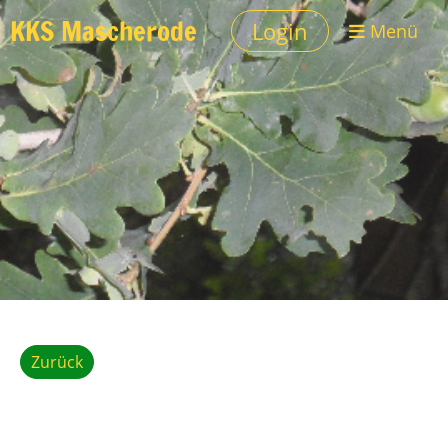
KKS Mascherode
Login
Menü
Zurück