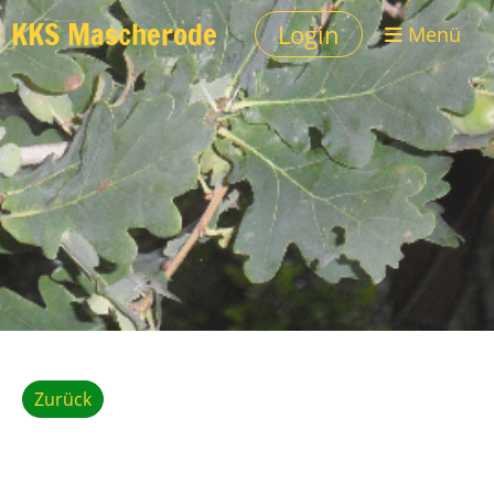
KKS Mascherode
Login
Menü
Zurück